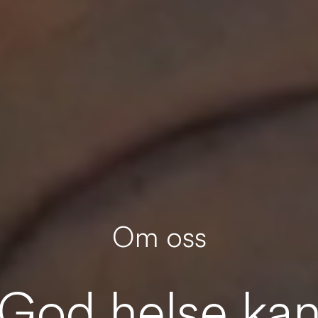
Om oss
God helse ka